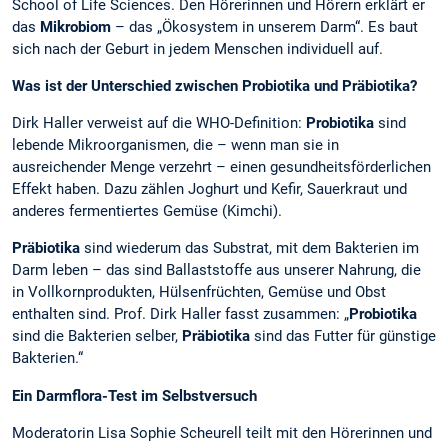
School of Life Sciences. Den Hörerinnen und Hörern erklärt er
das
Mikrobiom
– das „Ökosystem in unserem Darm“. Es baut
sich nach der Geburt in jedem Menschen individuell auf.
Was ist der Unterschied zwischen Probiotika und Präbiotika?
Dirk Haller verweist auf die WHO-Definition:
Probiotika
sind
lebende Mikroorganismen, die – wenn man sie in
ausreichender Menge verzehrt – einen gesundheitsförderlichen
Effekt haben. Dazu zählen Joghurt und Kefir, Sauerkraut und
anderes fermentiertes Gemüse (Kimchi).
Präbiotika
sind wiederum das Substrat, mit dem Bakterien im
Darm leben – das sind Ballaststoffe aus unserer Nahrung, die
in Vollkornprodukten, Hülsenfrüchten, Gemüse und Obst
enthalten sind. Prof. Dirk Haller fasst zusammen: „
Probiotika
sind die Bakterien selber,
Präbiotika
sind das Futter für günstige
Bakterien.“
Ein Darmflora-Test im Selbstversuch
Moderatorin Lisa Sophie Scheurell teilt mit den Hörerinnen und