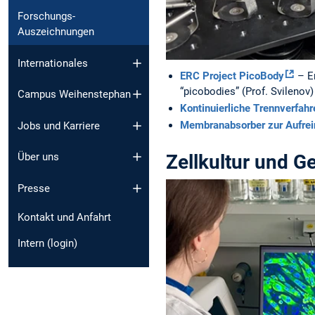
Forschungs-
Auszeichnungen
Internationales
ERC Project PicoBody
– En
“picobodies” (Prof. Svilenov)
Campus Weihenstephan
Kontinuierliche Trennverfahr
Membranabsorber zur Aufrei
Jobs und Karriere
Zellkultur und 
Über uns
Presse
Kontakt und Anfahrt
Intern (login)