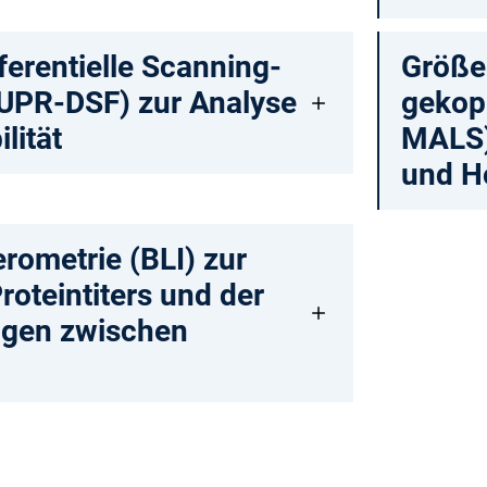
fferentielle Scanning-
Größe
SUPR-DSF) zur Analyse
gekopp
lität
MALS)
und H
erometrie (BLI) zur
oteintiters und der
gen zwischen