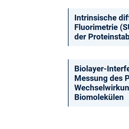
Intrinsische di
Fluorimetrie (
der Proteinstabi
Biolayer-Interf
Messung des Pr
Wechselwirkun
Biomolekülen