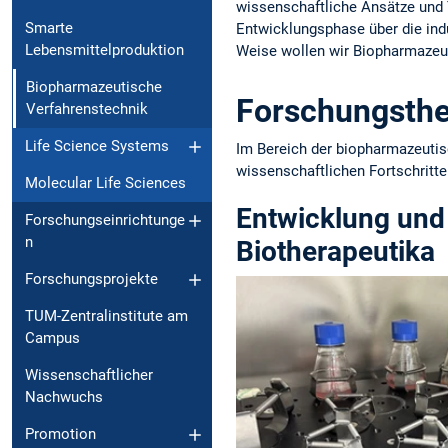
wissenschaftliche Ansätze und 
Smarte
Entwicklungsphase über die indu
Lebensmittelproduktion
Weise wollen wir Biopharmazeuti
Biopharmazeutische
Forschungsth
Verfahrenstechnik
Life Science Systems
Im Bereich der biopharmazeutisc
wissenschaftlichen Fortschritt
Molecular Life Sciences
Entwicklung und
Forschungseinrichtunge
n
Biotherapeutika
Forschungsprojekte
TUM-Zentralinstitute am
Campus
Wissenschaftlicher
Nachwuchs
Promotion