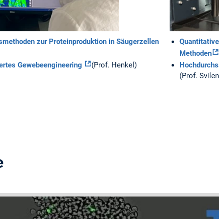
nsmethoden zur Proteinproduktion in Säugerzellen
Quantitativ
Methoden
iertes Gewebeengineering
(Prof. Henkel)
Hochdurchsa
(Prof. Svile
e