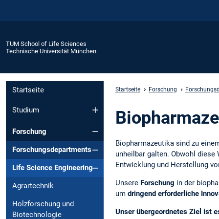
TUM School of Life Sciences
Technische Universität München
Startseite
Startseite
Forschung
Forschungs
Studium
Biopharmaze
Forschung
Biopharmazeutika sind zu einem
Forschungsdepartments
unheilbar galten. Obwohl diese
Entwicklung und Herstellung v
Life Science Engineering
Unsere
Forschung
in der biopha
Agrartechnik
um
dringend erforderliche Inno
Holzforschung und
Unser übergeordnetes Ziel ist 
Biotechnologie