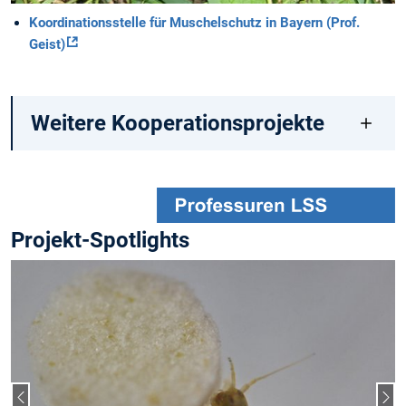
Koordinationsstelle für Muschelschutz in Bayern (Prof.
Geist)
Weitere Kooperationsprojekte
Projekt-Spotlights
Vorheriger Slide
Näc