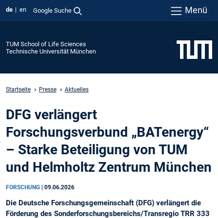
Menü
de
en
Google Suche
TUM School of Life Sciences
Technische Universität München
Startseite
Presse
Aktuelles
DFG verlängert
Forschungsverbund „BATenergy“
– Starke Beteiligung von TUM
und Helmholtz Zentrum München
FORSCHUNG
|
09.06.2026
Die Deutsche Forschungsgemeinschaft (DFG) verlängert die
Förderung des Sonderforschungsbereichs/Transregio TRR 333