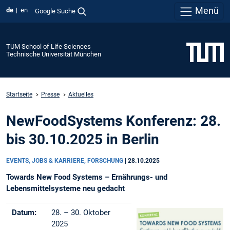
Menü
de
en
Google Suche
TUM School of Life Sciences
Technische Universität München
Startseite
Presse
Aktuelles
NewFoodSystems Konferenz: 28.
bis 30.10.2025 in Berlin
EVENTS, JOBS & KARRIERE, FORSCHUNG
|
28.10.2025
Towards New Food Systems – Ernährungs- und
Lebensmittelsysteme neu gedacht
Datum:
28. – 30. Oktober
2025