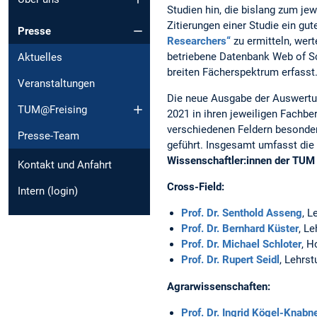
Studien hin, die bislang zum je
Zitierungen einer Studie ein gut
Presse
Researchers“
zu ermitteln, wer
betriebene Datenbank Web of Sc
Aktuelles
breiten Fächerspektrum erfasst
Veranstaltungen
Die neue Ausgabe der Auswertun
TUM@Freising
2021 in ihren jeweiligen Fachber
verschiedenen Feldern besonders
Presse-Team
geführt. Insgesamt umfasst die 
Wissenschaftler:innen der TUM 
Kontakt und Anfahrt
Cross-Field:
Intern (login)
Prof. Dr. Senthold Asseng
, L
Prof. Dr. Bernhard Küster
, L
Prof. Dr. Michael Schloter
, H
Prof. Dr. Rupert Seidl
, Lehrs
Agrarwissenschaften:
Prof. Dr. Ingrid Kögel-Knabn