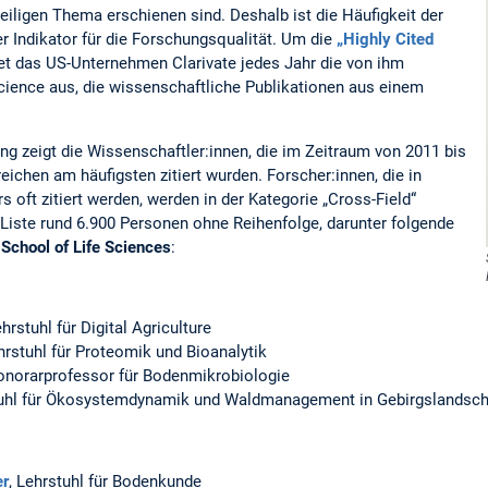
weiligen Thema erschienen sind. Deshalb ist die Häufigkeit der
er Indikator für die Forschungsqualität. Um die
„Highly Cited
tet das US-Unternehmen Clarivate jedes Jahr die von ihm
ience aus, die wissenschaftliche Publikationen aus einem
.
g zeigt die Wissenschaftler:innen, die im Zeitraum von 2011 bis
eichen am häufigsten zitiert wurden. Forscher:innen, die in
 oft zitiert werden, werden in der Kategorie „Cross-Field“
Liste rund 6.900 Personen ohne Reihenfolge, darunter folgende
School of Life Sciences
:
ehrstuhl für Digital Agriculture
ehrstuhl für Proteomik und Bioanalytik
onorarprofessor für Bodenmikrobiologie
tuhl für Ökosystemdynamik und Waldmanagement in Gebirgslandsch
er
, Lehrstuhl für Bodenkunde