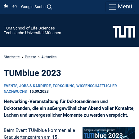
Menü
de
en
Google Suche
TUM School of Life Sciences
Technische Universität München
Startseite
Presse
Aktuelles
TUMblue 2023
EVENTS, JOBS & KARRIERE, FORSCHUNG, WISSENSCHAFTLICHER
NACHWUCHS
|
15.09.2023
Networking-Veranstaltung für Doktorandinnen und
Doktoranden, die ein außergewöhnlicher Abend voller Kontakte,
Lachen und unvergesslicher Momente zu werden verspricht.
Beim Event TUMblue kommen alle
Graduiertenzentren am
15.