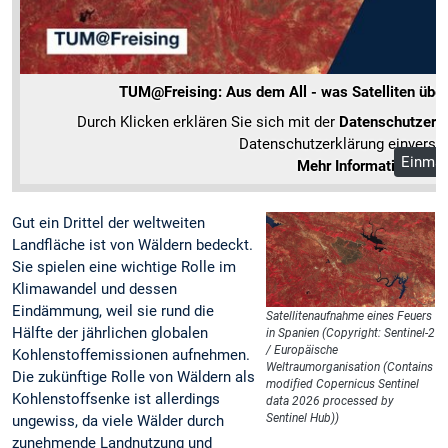
TUM@Freising: Aus dem All - was Satelliten über
Durch Klicken erklären Sie sich mit der
Datenschutzerk
Datenschutzerklärung einverst
Einmal
Mehr Informationen
Gut ein Drittel der weltweiten
Landfläche ist von Wäldern bedeckt.
Sie spielen eine wichtige Rolle im
Klimawandel und dessen
Eindämmung, weil sie rund die
Satellitenaufnahme eines Feuers
Hälfte der jährlichen globalen
in Spanien (Copyright: Sentinel-2
/ Europäische
Kohlenstoffemissionen aufnehmen.
Weltraumorganisation (Contains
Die zukünftige Rolle von Wäldern als
modiﬁed Copernicus Sentinel
Kohlenstoffsenke ist allerdings
data 2026 processed by
Sentinel Hub))
ungewiss, da viele Wälder durch
zunehmende Landnutzung und