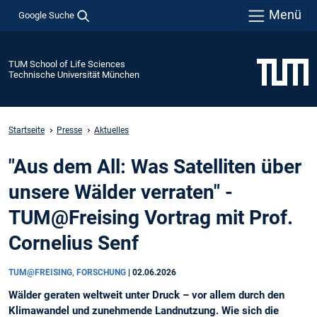
Menü
Google Suche
TUM School of Life Sciences
Technische Universität München
Startseite
Presse
Aktuelles
"Aus dem All: Was Satelliten über
unsere Wälder verraten" -
TUM@Freising Vortrag mit Prof.
Cornelius Senf
TUM@FREISING, FORSCHUNG
|
02.06.2026
Wälder geraten weltweit unter Druck – vor allem durch den
Klimawandel und zunehmende Landnutzung. Wie sich die