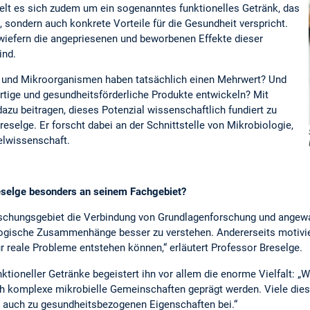
t es sich zudem um ein sogenanntes funktionelles Getränk, das
, sondern auch konkrete Vorteile für die Gesundheit verspricht.
wiefern die angepriesenen und beworbenen Effekte dieser
ind.
e und Mikroorganismen haben tatsächlich einen Mehrwert? Und
rtige und gesundheitsförderliche Produkte entwickeln? Mit
zu beitragen, dieses Potenzial wissenschaftlich fundiert zu
reselge. Er forscht dabei an der Schnittstelle von Mikrobiologie,
elwissenschaft.
reselge besonders an seinem Fachgebiet?
schungsgebiet die Verbindung von Grundlagenforschung und angewa
ogische Zusammenhänge besser zu verstehen. Andererseits motivie
reale Probleme entstehen können,“ erläutert Professor Breselge.
ktioneller Getränke begeistert ihn vor allem die enorme Vielfalt: „W
rch komplexe mikrobielle Gemeinschaften geprägt werden. Viele die
 auch zu gesundheitsbezogenen Eigenschaften bei.“