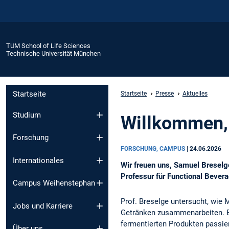
TUM School of Life Sciences
Technische Universität München
Startseite
Startseite
Presse
Aktuelles
Studium
Willkommen,
Forschung
FORSCHUNG, CAMPUS
|
24.06.2026
Internationales
Wir freuen uns, Samuel Breselge
Professur für Functional Bever
Campus Weihenstephan
Prof. Breselge untersucht, wie
Jobs und Karriere
Getränken zusammenarbeiten. Be
fermentierten Produkten passier
Über uns