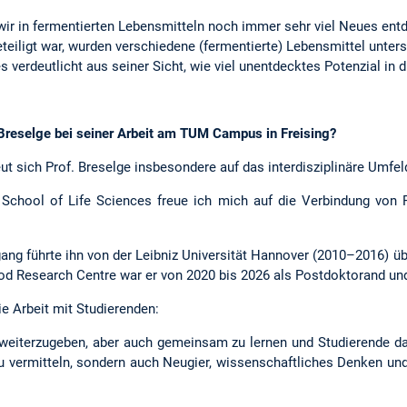
ir in fermentierten Lebensmitteln noch immer sehr viel Neues entd
beteiligt war, wurden verschiedene (fermentierte) Lebensmittel unter
verdeutlicht aus seiner Sicht, wie viel unentdecktes Potenzial in 
 Breselge bei seiner Arbeit am TUM Campus in Freising?
t sich Prof. Breselge insbesondere auf das interdisziplinäre Umfe
School of Life Sciences freue ich mich auf die Verbindung von Fo
ng führte ihn von der Leibniz Universität Hannover (2010–2016) üb
d Research Centre war er von 2020 bis 2026 als Postdoktorand und 
ie Arbeit mit Studierenden:
 weiterzugeben, aber auch gemeinsam zu lernen und Studierende dabe
zu vermitteln, sondern auch Neugier, wissenschaftliches Denken un