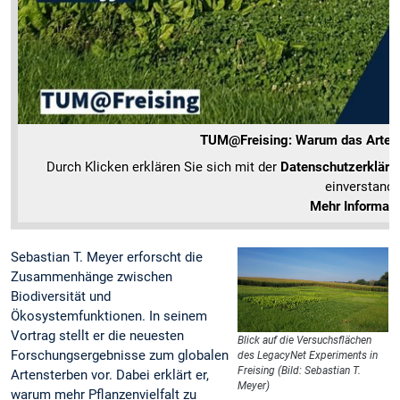
TUM@Freising: Warum das Artenste
Durch Klicken erklären Sie sich mit der
Datenschutzerkläru
einverstande
Mehr Informat
Sebastian T. Meyer erforscht die
Zusammenhänge zwischen
Biodiversität und
Ökosystemfunktionen. In seinem
Vortrag stellt er die neuesten
Blick auf die Versuchsflächen
Forschungsergebnisse zum globalen
des LegacyNet Experiments in
Freising (Bild: Sebastian T.
Artensterben vor. Dabei erklärt er,
Meyer)
warum mehr Pflanzenvielfalt zu