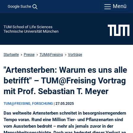
Menü
Google Suche
TUM School of Life Sciences
Technische Universität München
Startseite
Presse
TUM@Freising
Vorträge
"Artensterben: Warum es uns alle
betrifft" – TUM@Freising Vortrag
mit Prof. Sebastian T. Meyer
TUM@FREISING, FORSCHUNG
|
27.05.2025
Das weltweite Artensterben schreitet in besorgniserregendem
Tempo voran. Rund eine Million Tier- und Pflanzenarten sind
vom Aussterben bedroht – mehr als jemals zuvor in der
Menschheitsgeschichte. Doch was bedeutet dieser Verlust an