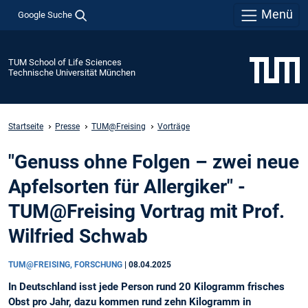
Menü
Google Suche
TUM School of Life Sciences
Technische Universität München
Startseite
Presse
TUM@Freising
Vorträge
"Genuss ohne Folgen – zwei neue
Apfelsorten für Allergiker" -
TUM@Freising Vortrag mit Prof.
Wilfried Schwab
TUM@FREISING, FORSCHUNG
|
08.04.2025
In Deutschland isst jede Person rund 20 Kilogramm frisches
Obst pro Jahr, dazu kommen rund zehn Kilogramm in