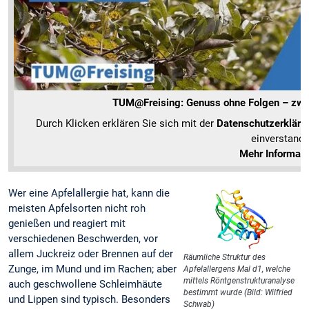
TUM@Freising: Genuss ohne Folgen – zwei 
Durch Klicken erklären Sie sich mit der
Datenschutzerkläru
einverstande
Mehr Informat
Wer eine Apfelallergie hat, kann die
meisten Apfelsorten nicht roh
genießen und reagiert mit
verschiedenen Beschwerden, vor
allem Juckreiz oder Brennen auf der
Räumliche Struktur des
Zunge, im Mund und im Rachen; aber
Apfelallergens Mal d1, welche
mittels Röntgenstrukturanalyse
auch geschwollene Schleimhäute
bestimmt wurde (Bild: Wilfried
und Lippen sind typisch. Besonders
Schwab)