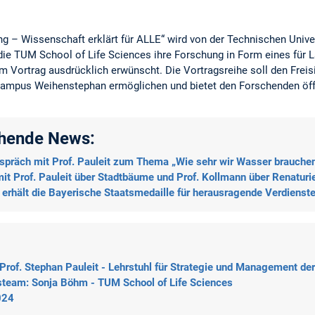
g – Wissenschaft erklärt für ALLE“ wird von der Technischen Univer
die TUM School of Life Sciences ihre Forschung in Form eines für L
 Vortrag ausdrücklich erwünscht. Die Vortragsreihe soll den Freis
ampus Weihenstephan ermöglichen und bietet den Forschenden öffen
ehende News:
spräch mit Prof. Pauleit zum Thema „Wie sehr wir Wasser brauche
it Prof. Pauleit über Stadtbäume und Prof. Kollmann über Renatur
 erhält die Bayerische Staatsmedaille für herausragende Verdiens
 Prof. Stephan Pauleit - Lehrstuhl für Strategie und Management d
team: Sonja Böhm - TUM School of Life Sciences
024