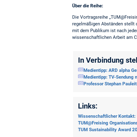
Über die Reihe:
Die Vortragsreihe „TUM@Freisin
regelmäßigen Abständen stellt 
mit dem Publikum ist nach jedem
wissenschaftlichen Arbeit am C
In Verbindung st
Medientipp: ARD alpha Ge
Medientipp: TV-Sendung m
Professor Stephan Pauleit
Links:
Wissenschaftlicher Kontakt:
TUM@Freising Organisations
TUM Sustainability Award 2