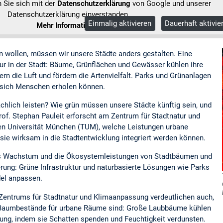
n Sie sich mit der
Datenschutzerklärung
von Google und unserer
Datenschutzerklärung einverstanden.
Einmalig aktivieren
Dauerhaft aktivie
Mehr Informationen
n wollen, müssen wir unsere Städte anders gestalten. Eine
tur in der Stadt: Bäume, Grünflächen und Gewässer kühlen ihre
n die Luft und fördern die Artenvielfalt. Parks und Grünanlagen
 sich Menschen erholen können.
chlich leisten? Wie grün müssen unsere Städte künftig sein, und
Prof. Stephan Pauleit erforscht am Zentrum für Stadtnatur und
n Universität München (TUM), welche Leistungen urbane
sie wirksam in die Stadtentwicklung integriert werden können.
as Wachstum und die Ökosystemleistungen von Stadtbäumen und
erung: Grüne Infrastruktur und naturbasierte Lösungen wie Parks
del anpassen.
entrums für Stadtnatur und Klimaanpassung verdeutlichen auch,
 Baumbestände für urbane Räume sind: Große Laubbäume kühlen
ng, indem sie Schatten spenden und Feuchtigkeit verdunsten.