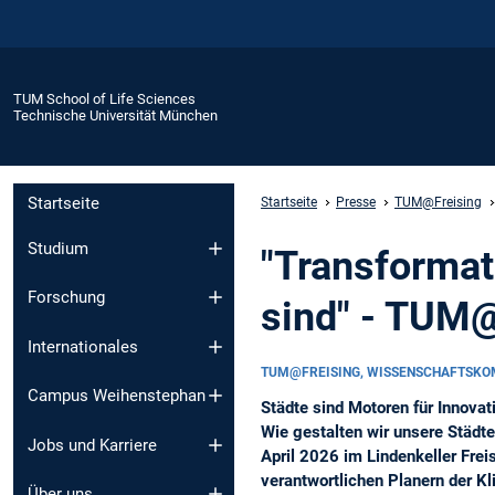
TUM School of Life Sciences
Technische Universität München
Startseite
Startseite
Presse
TUM@Freising
Studium
"Transformat
Forschung
sind" - TUM@
Internationales
TUM@FREISING, WISSENSCHAFTSKO
Campus Weihenstephan
Städte sind Motoren für Innova
Wie gestalten wir unsere Städt
Jobs und Karriere
April 2026 im Lindenkeller Frei
verantwortlichen Planern der K
Über uns