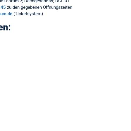
of-Forum 3; Dachgeschoss; DGL 01
245
zu den gegebenen Öffnungszeiten
tum.de
(Ticketsystem)
en: