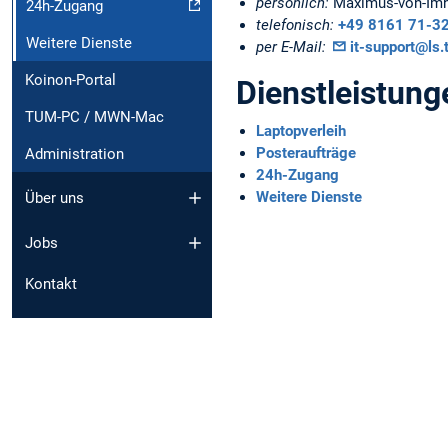
persönlich:
Maximus-von-Imh
24h-Zugang
telefonisch:
+49 8161 71-3
Weitere Dienste
per E-Mail:
it-support@ls.
Koinon-Portal
Dienstleistung
TUM-PC / MWN-Mac
Laptopverleih
Posteraufträge
Administration
24h-Zugang
Weitere Dienste
Über uns
Jobs
Kontakt