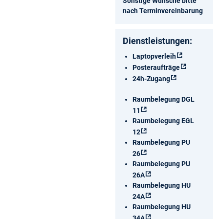
Sonstige Wünsche bitte
nach Terminvereinbarung
Dienstleistungen:
Laptopverleih
Posteraufträge
24h-Zugang
Raumbelegung DGL
11
Raumbelegung EGL
12
Raumbelegung PU
26
Raumbelegung PU
26A
Raumbelegung HU
24A
Raumbelegung HU
34A