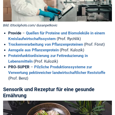
Bild: iStockphoto.com/ dusanpetkovic
Provide
–
Quellen für Proteine und Biomoleküle in einem
Kreislaufwirtschaftssystem
(Prof. Rychlik)
Trockenverarbeitung von Pflanzenproteinen
(Prof. Först)
Aerogele aus Pflanzenprotein
(Prof. Kulozik)
Proteinfunktionlisierung zur Fettreduzierung in
Lebensmitteln
(Prof. Kulozik)
PRO-SUPER
–
Pilzliche Produktionssysteme zur
Verwertung pektinreicher landwirtschaftlicher Reststoffe
(Prof. Benz)
Sensorik und Rezeptur für eine gesunde
Ernährung