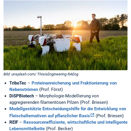
Bild: unsplash.com/ ThisisEngineering RAEng
TriboTec
–
Proteinanreicherung und Fraktionierung von
Nebenströmen
(Prof. Först)
DiSPBiotech
– Morphologie-Modellierung von
aggregierenden filamentösen Pilzen (Prof. Briesen)
Modellgestützte Entscheidungshilfe für die Entwicklung von
Fleischalternativen auf pflanzlicher Basis
(Prof. Briesen)
REIF
–
Ressourceneffiziente, wirtschaftliche und intelligente
Lebensmittelkette
(Prof. Becker)