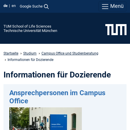
Menü
de
en
Google Suche
TUM School of Life Sciences
Technische Universität München
Startseite
Studium
Campus Office und Studienberatung
Informationen für Dozierende
Informationen für Dozierende
Ansprechpersonen im Campus
Office