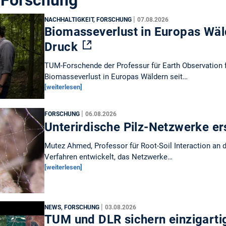
 Forschung
|
NACHHALTIGKEIT, FORSCHUNG
07.08.2026
Biomasseverlust in Europas Wäl
Druck
TUM-Forschende der Professur für Earth Observatio
Biomasseverlust in Europas Wäldern seit…
[weiterlesen]
|
FORSCHUNG
06.08.2026
Unterirdische Pilz-Netzwerke e
Mutez Ahmed, Professor für Root-Soil Interaction an 
Verfahren entwickelt, das Netzwerke…
[weiterlesen]
|
NEWS, FORSCHUNG
03.08.2026
TUM und DLR sichern einzigarti