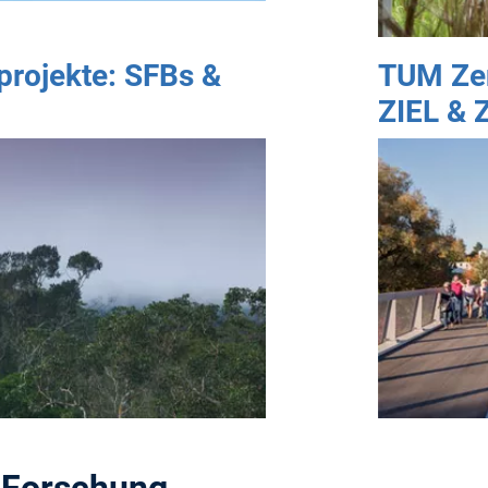
rojekte: SFBs &
TUM Zen
ZIEL & 