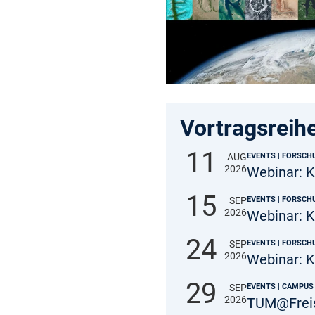
Vortragsreih
11
EVENTS | FORSC
AUG
2026
Webinar: K
15
EVENTS | FORSC
SEP
2026
Webinar: 
24
EVENTS | FORSC
SEP
2026
Webinar: K
29
EVENTS | CAMPUS
SEP
2026
TUM@Freisi