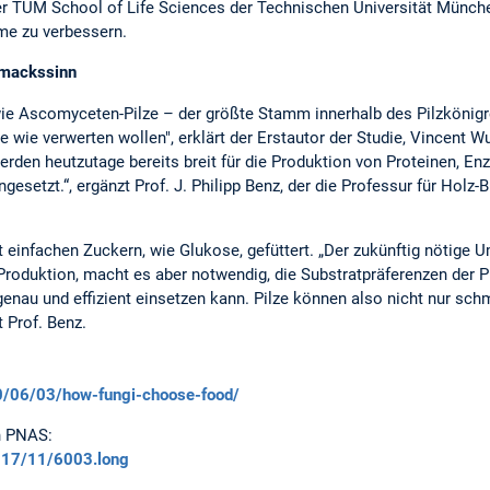
r TUM School of Life Sciences der Technischen Universität München 
me zu verbessern.
chmackssinn
 wie Ascomyceten-Pilze – der größte Stamm innerhalb des Pilzkönigr
 wie verwerten wollen", erklärt der Erstautor der Studie, Vincent 
erden heutzutage bereits breit für die Produktion von Proteinen, E
esetzt.“, ergänzt Prof. J. Philipp Benz, der die Professur für Holz
t einfachen Zuckern, wie Glukose, gefüttert. „Der zukünftig nötige 
-Produktion, macht es aber notwendig, die Substratpräferenzen der P
enau und effizient einsetzen kann. Pilze können also nicht nur sch
 Prof. Benz.
20/06/03/how-fungi-choose-food/
in PNAS:
/117/11/6003.long