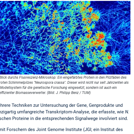
Blick durchs Fluoreszenz-Mikroskop: Ein eingefärbtes Protein in den Pilzfäden des
roten Schimmelpilzes "Neurospora crassa". Dieser wird nicht nur seit Jahrzenten als
Modellsystem für die genetische Forschung eingesetzt, sondern ist auch ein
effizienter Biomasseverwerter. (Bild: J. Philipp Benz / TUM)
 mehrere Techniken zur Untersuchung der Gene, Genprodukte und
einzigartig umfangreiche Transkriptom-Analyse, die erfasste, wie
N.
hen Proteine in die entsprechenden Signalwege involviert sind.
it Forschern des Joint Genome Institute (JGI; ein Institut des