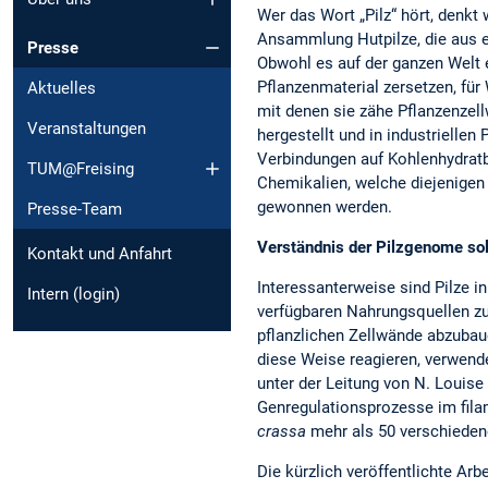
Wer das Wort „Pilz“ hört, denkt 
Ansammlung Hutpilze, die aus
Presse
Obwohl es auf der ganzen Welt er
Pflanzenmaterial zersetzen, fü
Aktuelles
mit denen sie zähe Pflanzenzel
Veranstaltungen
hergestellt und in industrielle
Verbindungen auf Kohlenhydratb
TUM@Freising
Chemikalien, welche diejenigen 
gewonnen werden.
Presse-Team
Verständnis der Pilzgenome so
Kontakt und Anfahrt
Interessanterweise sind Pilze 
Intern (login)
verfügbaren Nahrungsquellen z
pflanzlichen Zellwände abzubau
diese Weise reagieren, verwend
unter der Leitung von N. Louise
Genregulationsprozesse im fil
crassa
mehr als 50 verschiedene
Die kürzlich veröffentlichte Ar