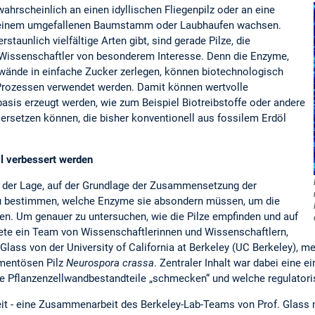
wahrscheinlich an einen idyllischen Fliegenpilz oder an eine
 einem umgefallenen Baumstamm oder Laubhaufen wachsen.
staunlich vielfältige Arten gibt, sind gerade Pilze, die
r Wissenschaftler von besonderem Interesse. Denn die Enzyme,
lwände in einfache Zucker zerlegen, können biotechnologisch
n Prozessen verwendet werden. Damit können wertvolle
asis erzeugt werden, wie zum Beispiel Biotreibstoffe oder andere
ersetzen können, die bisher konventionell aus fossilem Erdöl
ll verbessert werden
in der Lage, auf der Grundlage der Zusammensetzung der
u bestimmen, welche Enzyme sie absondern müssen, um die
en. Um genauer zu untersuchen, wie die Pilze empfinden und auf
ete ein Team von Wissenschaftlerinnen und Wissenschaftlern,
 Glass von der University of California at Berkeley (UC Berkeley),
amentösen Pilz
Neurospora crassa
. Zentraler Inhalt war dabei eine 
 Pflanzenzellwandbestandteile „schmecken“ und welche regulatorisc
beit - eine Zusammenarbeit des Berkeley-Lab-Teams von Prof. Glass m