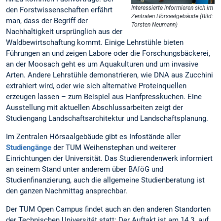
Interessierte informieren sich im
den Forstwissenschaften erfährt
Zentralen Hörsaalgebäude (Bild:
man, dass der Begriff der
Torsten Neumann)
Nachhaltigkeit ursprünglich aus der
Waldbewirtschaftung kommt. Einige Lehrstühle bieten
Führungen an und zeigen Labore oder die Forschungsbäckerei,
an der Moosach geht es um Aquakulturen und um invasive
Arten. Andere Lehrstühle demonstrieren, wie DNA aus Zucchini
extrahiert wird, oder wie sich alternative Proteinquellen
erzeugen lassen – zum Beispiel aus Hanfpresskuchen. Eine
Ausstellung mit aktuellen Abschlussarbeiten zeigt der
Studiengang Landschaftsarchitektur und Landschaftsplanung.
Im Zentralen Hörsaalgebäude gibt es Infostände aller
Studiengänge
der TUM Weihenstephan und weiterer
Einrichtungen der Universität. Das Studierendenwerk informiert
an seinem Stand unter anderem über BAföG und
Studienfinanzierung, auch die allgemeine Studienberatung ist
den ganzen Nachmittag ansprechbar.
Der TUM Open Campus findet auch an den anderen Standorten
der Technischen Universität statt: Der Auftakt ist am 14.3. auf