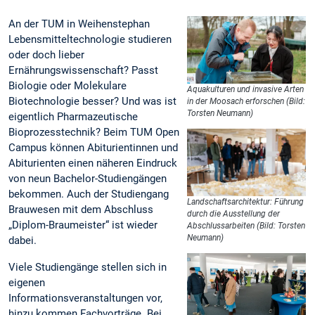
An der TUM in Weihenstephan
Lebensmitteltechnologie studieren
oder doch lieber
Ernährungswissenschaft? Passt
Biologie oder Molekulare
Aquakulturen und invasive Arten
Biotechnologie besser? Und was ist
in der Moosach erforschen (Bild:
Torsten Neumann)
eigentlich Pharmazeutische
Bioprozesstechnik? Beim TUM Open
Campus können Abiturientinnen und
Abiturienten einen näheren Eindruck
von neun Bachelor-Studiengängen
bekommen. Auch der Studiengang
Landschaftsarchitektur: Führung
Brauwesen mit dem Abschluss
durch die Ausstellung der
„Diplom-Braumeister“ ist wieder
Abschlussarbeiten (Bild: Torsten
Neumann)
dabei.
Viele Studiengänge stellen sich in
eigenen
Informationsveranstaltungen vor,
hinzu kommen Fachvorträge. Bei