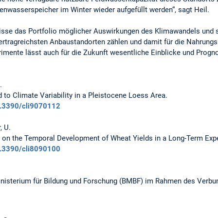
denwasserspeicher im Winter wieder aufgefüllt werden“, sagt Heil.
isse das Portfolio möglicher Auswirkungen des Klimawandels und s
ertragreichsten Anbaustandorten zählen und damit für die Nahrungsm
rimente lässt auch für die Zukunft wesentliche Einblicke und Pro
.
ld to Climate Variability in a Pleistocene Loess Area.
0.3390/cli9070112
, U.
s on the Temporal Development of Wheat Yields in a Long-Term Expe
0.3390/cli8090100
nisterium für Bildung und Forschung (BMBF) im Rahmen des Verbun