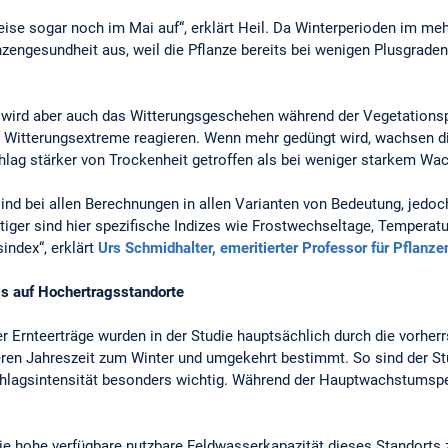
weise sogar noch im Mai auf“, erklärt Heil. Da Winterperioden im meh
anzengesundheit aus, weil die Pflanze bereits bei wenigen Plusgrad
g wird aber auch das Witterungsgeschehen während der Vegetations
f Witterungsextreme reagieren. Wenn mehr gedüngt wird, wachsen d
lag stärker von Trockenheit getroffen als bei weniger starkem Wa
ind bei allen Berechnungen in allen Varianten von Bedeutung, jedo
iger sind hier spezifische Indizes wie Frostwechseltage, Temperatur
index“, erklärt
Urs Schmidhalter, emeritierter Professor für Pflanz
s auf Hochertragsstandorte
r Ernteerträge wurden in der Studie hauptsächlich durch die vorhe
en Jahreszeit zum Winter und umgekehrt bestimmt. So sind der Stu
lagsintensität besonders wichtig. Während der Hauptwachstumsper
ie hohe verfügbare nutzbare Feldwasserkapazität dieses Standorts