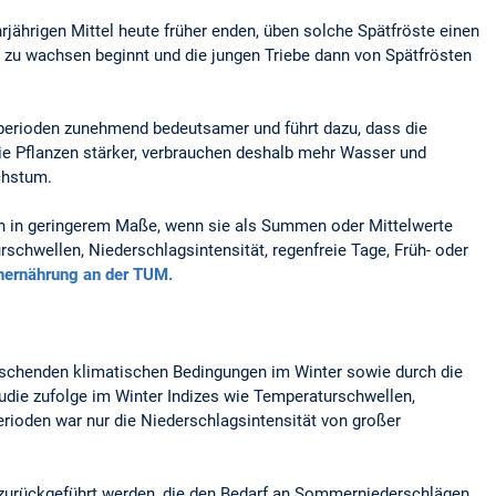
rjährigen Mittel heute früher enden, üben solche Spätfröste einen
en zu wachsen beginnt und die jungen Triebe dann von Spätfrösten
perioden zunehmend bedeutsamer und führt dazu, dass die
ie Pflanzen stärker, verbrauchen deshalb mehr Wasser und
chstum.
ch in geringerem Maße, wenn sie als Summen oder Mittelwerte
schwellen, Niederschlagsintensität, regenfreie Tage, Früh- oder
enernährung an der TUM.
rrschenden klimatischen Bedingungen im Winter sowie durch die
die zufolge im Winter Indizes wie Temperaturschwellen,
ioden war nur die Niederschlagsintensität von großer
 zurückgeführt werden, die den Bedarf an Sommerniederschlägen