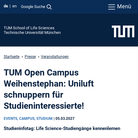
Menü
de
en
Google Suche
TUM School of Life Sciences
Technische Universität München
Startseite
Presse
Veranstaltungen
TUM Open Campus
Weihenstephan: Uniluft
schnuppern für
Studieninteressierte!
EVENTS, CAMPUS, STUDIUM
|
05.03.2027
Studieninfotag: Life Science-Studiengänge kennenlernen