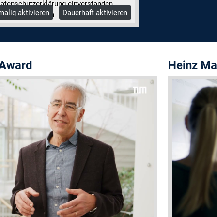
atenschutzerklärung einverstanden.
malig aktivieren
Dauerhaft aktivieren
hr Informationen
 Award
Heinz Mai