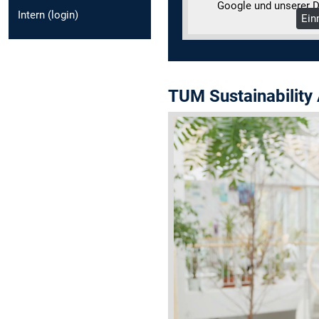
Google und unserer D
Intern (login)
Ein
Me
TUM Sustainability