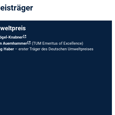
eisträger
weltpreis
 Kögel-Knabner
ann Auernhammer
(TUM Emeritus of Excellence)
ng Haber
– erster Träger des Deutschen Umweltpreises